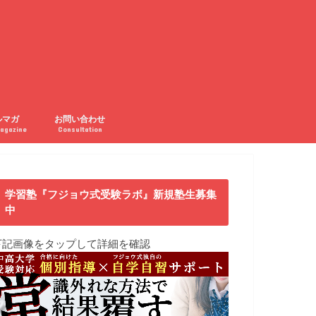
ルマガ
お問い合わせ
agazine
Consultation
学習塾『フジョウ式受験ラボ』新規塾生募集
中
下記画像をタップして詳細を確認