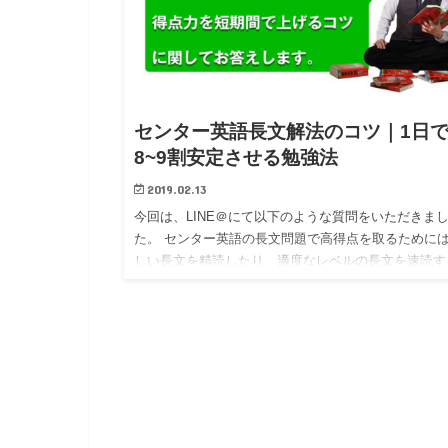
センター英語長文解法のコツ｜1日
8~9割安定させる勉強法
2019.02.13
今回は、LINE＠にて以下のような質問をいただきま
た。 センター英語の長文問題で高得点を取るために
しい長文を精読したり、適度なレベルの長文を速読す
ことが対策法として有名ですね。しかし、赤本先生平
は上記のような方…