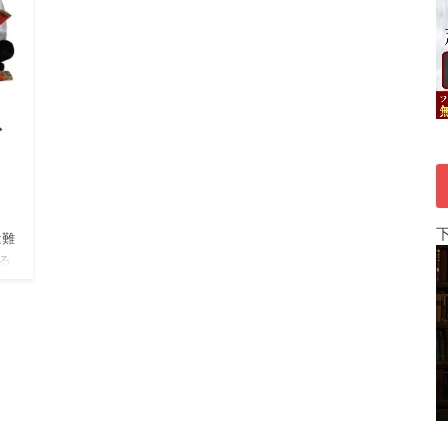
で
し
は難
る
島