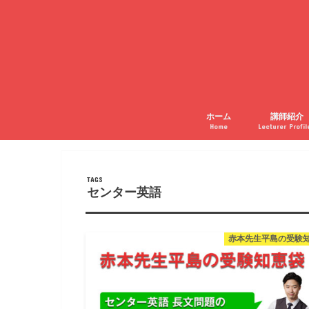
ホーム
講師紹介
Home
Lecturer Profil
センター英語
赤本先生平島の受験