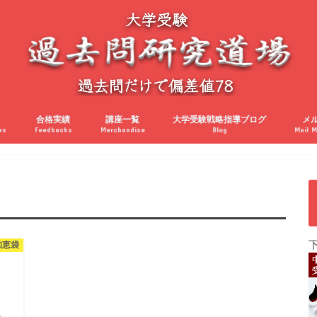
合格実績
講座一覧
大学受験戦略指導ブログ
メ
es
Feedbacks
Merchandise
Blog
Mail M
知恵袋