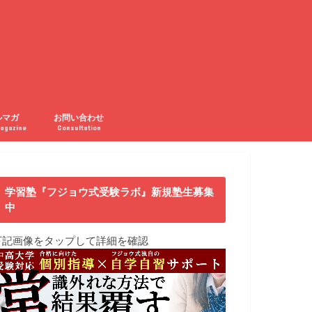
ルマガ
お問い合わせ
agazine
Consultation
学習塾『フジョウ式受験ラボ』新規塾生募集
中
下記画像をタップして詳細を確認