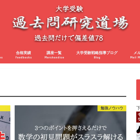
合格実績
講座一覧
大学受験戦略指導ブログ
メ
es
Feedbacks
Merchandise
Blog
Mail M
勉強ノウハウ