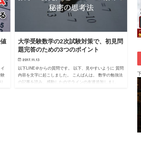
差値
大学受験数学の2次試験対策で、初見問
題完答のための3つのポイント
2017.11.13
うイ
以下LINE＠からの質問です。 以下、見やすいように 質問
受験
内容を文字に起こしました。 こんばんは。 数学の勉強法
り
の記事を読み、感動したのでラインの友達追加しまし
った
た。 良かったら相談に乗ってください。 今高3で国公立
医学部…