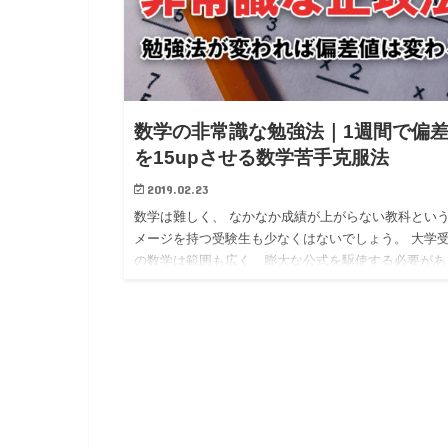
数学の非常識な勉強法｜1週間で偏
を15upさせる数学苦手克服法
2019.02.23
数学は難しく、 なかなか成績が上がらない教科とい
メージを持つ受験生も少なくはないでしょう。 大学
の数学は範囲も広く、膨大な公式を駆使する必要があ
ます。 また数学はセンスが重要であり、数学脳を持
元から数学が得…