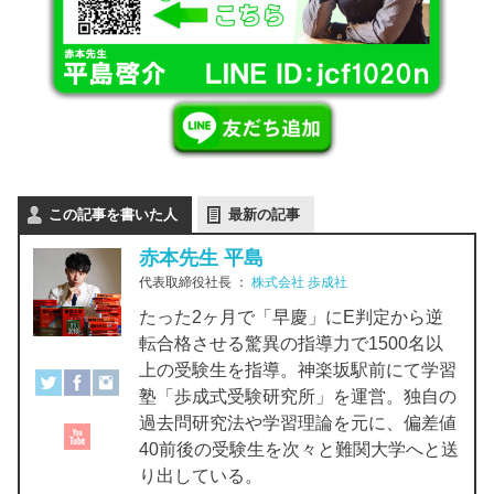
この記事を書いた人
最新の記事
赤本先生 平島
代表取締役社長
：
株式会社 歩成社
たった2ヶ月で「早慶」にE判定から逆
転合格させる驚異の指導力で1500名以
上の受験生を指導。神楽坂駅前にて学習
塾「歩成式受験研究所」を運営。独自の
過去問研究法や学習理論を元に、偏差値
40前後の受験生を次々と難関大学へと送
り出している。