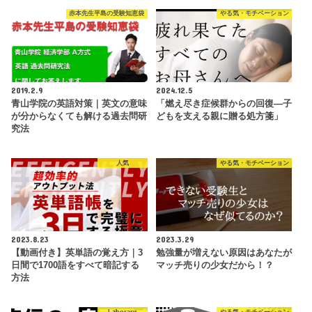
赤本先生平島の受験知恵袋
やる気・モチベーション
2019.2.9
2024.12.5
青山学院の英語対策｜英文の意味
「燃え尽き症候群からの回復—子
が分からなくても解ける過去問研
どもを支える親に贈る処方箋」
究法
人気
やる気・モチベーション
2023.8.23
2023.3.29
【動画付き】英単語の覚え方｜3
勉強量が増えない原因はあなたが
日間で1700語をすべて暗記する
マッチ売りの少女だから！？
方法
Laborary
やる気・モチベーション