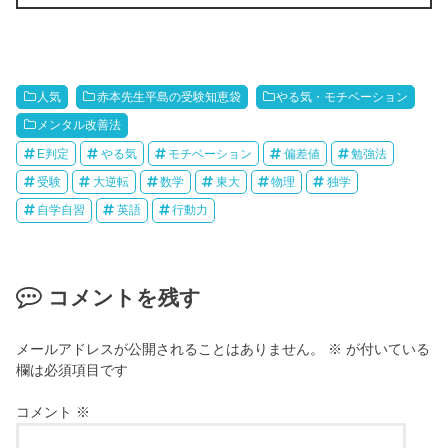
人気
赤本先生平島の受験知恵袋
やる気・モチベーション
メンタル改善法
E判定
やる気
モチベーション
偏差値
勉強法
受験
大逆転
数学
東大
物理
独学
自学自習
英語
行動力
コメントを残す
メールアドレスが公開されることはありません。
※
が付いている
欄は必須項目です
コメント
※